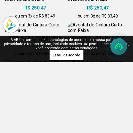
R$ 250,47
R$ 250,47
ou em 3x de R$ 83,49
ou em 3x de R$ 83,49
AVENTAL DE CINTURA CURTO
AVENTAL DE CINTURA CURTO
A AB Uniformes utiliza tecnologias de acordo com nossa política de
COM FAIXA
COM FAIXA
privacidade e termos de uso, incluindo cookies. Ao permanecer navegando,
R$ 250,47
R$ 250,47
você concorda com estas condições
ou em 3x de R$ 83,49
ou em 3x de R$ 83,49
Estou de acordo
AVENTAL DE CINTURA CURTO
AVENTAL DE CINTURA CURTO
COM FAIXA
COM FAIXA
R$ 250,47
R$ 250,47
ou em 3x de R$ 83,49
ou em 3x de R$ 83,49