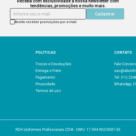
Receba com exclusividade a nossa newsletter com
tendências, promoções e muito mais.
Informe seu e-mail
Cadastrar
Aceito receber promoções por e-mail
POLÍTICAS
CONTATO
Trocas e Devoluções
Fale Conosc
Entrega e Frete
sac@abunif
Pagamento
Tel: (11) 23
Privacidade
WhatsApp: (
Termos de uso
RDH Uniformes Profissionais LTDA - CNPJ: 17.904.902/0001-55