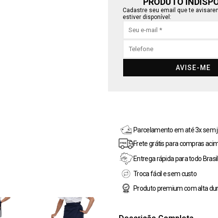
PRODUTO INDISP
Cadastre seu email que te avisar
estiver disponível:
AVISE-ME
Parcelamento em até 3x sem j
Frete grátis para compras aci
Entrega rápida para todo Brasil
Troca fácil e sem custo
Produto premium com alta dur