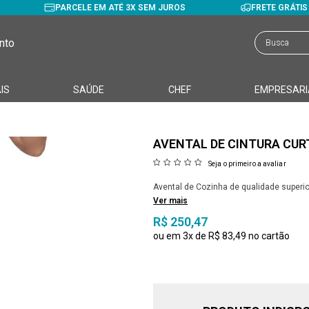
PARCELE EM ATÉ 3X SEM JUROS
FRETE GRÁTI
nto
IS
SAÚDE
CHEF
EMPRESARI
AVENTAL DE CINTURA CUR
Seja o primeiro a avaliar
Avental de Cozinha de qualidade superi
Ver mais
R$ 250,47
3x
R$ 83,49