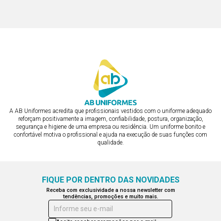
ou em 3x de R$ 83,49
ou em 3x de R$ 83,49
A AB Uniformes acredita que profissionais vestidos com o uniforme adequado
reforçam positivamente a imagem, confiabilidade, postura, organização,
segurança e higiene de uma empresa ou residência. Um uniforme bonito e
confortável motiva o profissional e ajuda na execução de suas funções com
qualidade.
FIQUE POR DENTRO DAS NOVIDADES
Receba com exclusividade a nossa newsletter com
tendências, promoções e muito mais.
Informe seu e-mail