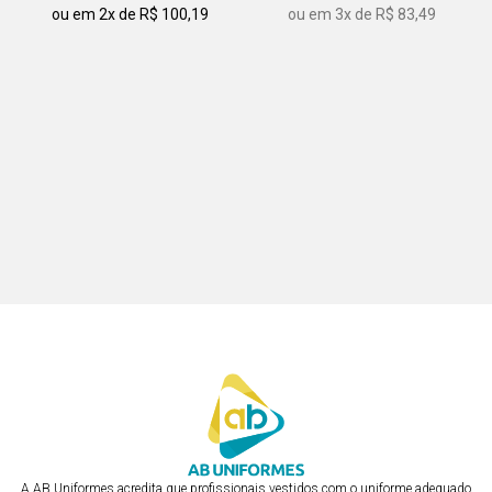
ou em 2x de R$ 100,19
ou em 3x de R$ 83,49
AVENTAL DE CINTURA
AVENTAL DE CINTURA
R$ 250,47
R$ 250,47
ou em 3x de R$ 83,49
ou em 3x de R$ 83,49
AVENTAL DE CINTURA CURTO
AVENTAL DE CINTURA CURTO
COM FAIXA
COM FAIXA
R$ 250,47
R$ 250,47
ou em 3x de R$ 83,49
ou em 3x de R$ 83,49
A AB Uniformes acredita que profissionais vestidos com o uniforme adequado