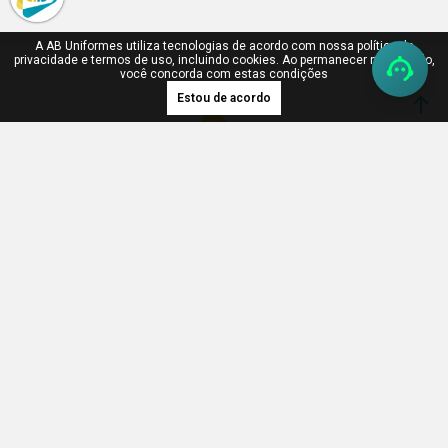
A AB Uniformes utiliza tecnologias de acordo com nossa política de
privacidade e termos de uso, incluindo cookies. Ao permanecer navegando,
você concorda com estas condições
Estou de acordo
A AB Uniformes acredita que profissionais vestidos com o uniforme adequado
reforçam positivamente a imagem, confiabilidade, postura, organização,
segurança e higiene de uma empresa ou residência. Um uniforme bonito e
confortável motiva o profissional e ajuda na execução de suas funções com
qualidade.
FIQUE POR DENTRO DAS NOVIDADES
Receba com exclusividade a nossa newsletter com
tendências, promoções e muito mais.
Informe seu e-mail
Aceito receber promoções por e-mail