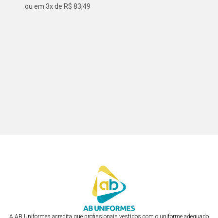
ou em 3x de R$ 83,49
ou em 2x de R$ 100,19
AVENTAL DE CINTURA
AVENTAL DE CINTURA
R$ 250,47
R$ 250,47
ou em 3x de R$ 83,49
ou em 3x de R$ 83,49
AVENTAL DE CINTURA
AVENTAL DE CINTURA CURTO
R$ 250,47
COM FAIXA
R$ 250,47
ou em 3x de R$ 83,49
ou em 3x de R$ 83,49
A AB Uniformes acredita que profissionais vestidos com o uniforme adequado