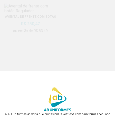
AVENTAL DE FRENTE
AVENTAL DE FRENTE COM BOTÃO
R$ 250,47
REGULADOR
R$ 250,47
ou em 3x de R$ 83,49
ou em 3x de R$ 83,49
AVENTAL DE FRENTE COM
AVENTAL DE FRENTE COM
CADARÇO
CADARÇO
R$ 250,47
R$ 250,47
ou em 3x de R$ 83,49
ou em 3x de R$ 83,49
A AB Uniformes acredita que profissionais vestidos com o uniforme adequado