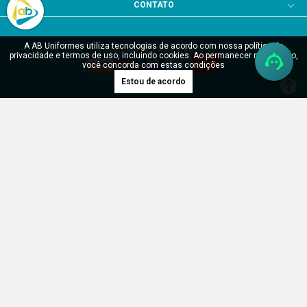
CONTATO
A AB Uniformes utiliza tecnologias de acordo com nossa política de
FORMAS DE PAGAMENTO
privacidade e termos de uso, incluindo cookies. Ao permanecer navegando,
você concorda com estas condições
Estou de acordo
SITE SEGURO
Verificada por
RDH Uniformes Profissionais LTDA - CNPJ: 17.904.902/0001-55