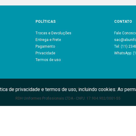
POLÍTICAS
CONTATO
Trocas e Devoluções
Fale Conosc
Entrega e Frete
sac@abunif
Pagamento
Tel: (11) 23
Privacidade
WhatsApp: (
Termos de uso
ítica de privacidade e termos de uso, incluindo cookies. Ao pe
RDH Uniformes Profissionais LTDA - CNPJ: 17.904.902/0001-55