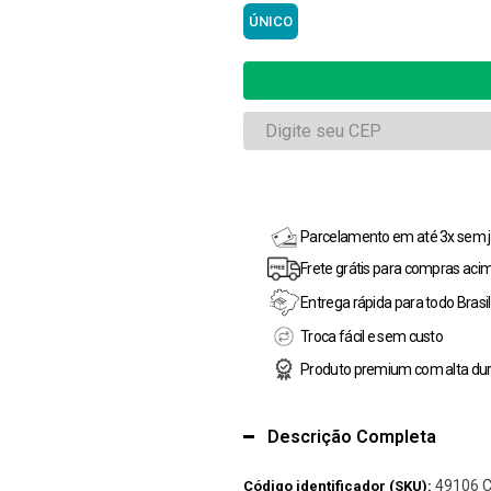
ÚNICO
Parcelamento em até 3x sem j
Frete grátis para compras aci
Entrega rápida para todo Brasil
Troca fácil e sem custo
Produto premium com alta dur
Descrição Completa
49106 
Código identificador (SKU):