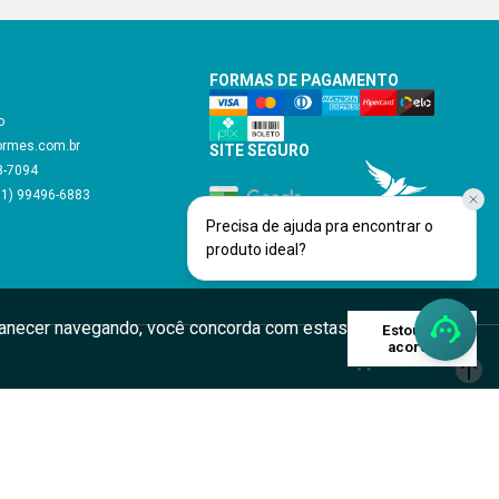
FORMAS DE PAGAMENTO
o
ormes.com.br
SITE SEGURO
48-7094
11) 99496-6883
Precisa de ajuda pra encontrar o
Verificada por
produto ideal?
rmanecer navegando, você concorda com estas
Estou de
acordo