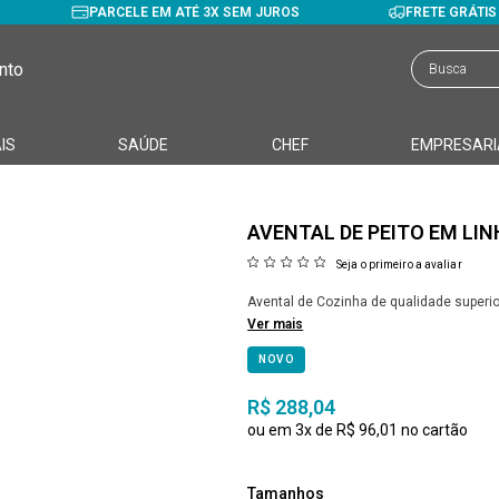
PARCELE EM ATÉ 3X SEM JUROS
FRETE GRÁTI
nto
IS
SAÚDE
CHEF
EMPRESARI
AVENTAL DE PEITO EM LI
Seja o primeiro a avaliar
Avental de Cozinha de qualidade superi
Ver mais
NOVO
R$ 288,04
3x
R$ 96,01