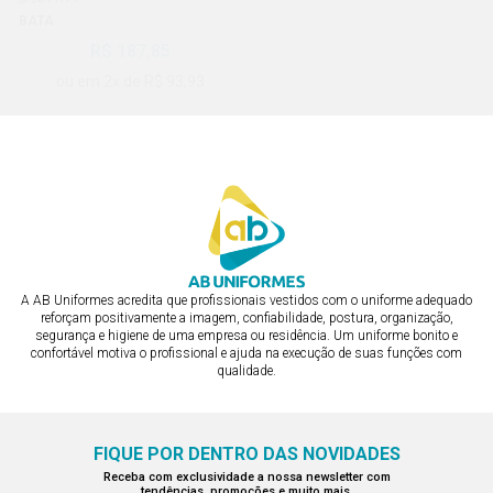
BATA
BATA
R$ 187,85
R$ 187,85
ou em 2x de R$ 93,93
ou em 2x de R$ 93,93
A AB Uniformes acredita que profissionais vestidos com o uniforme adequado
reforçam positivamente a imagem, confiabilidade, postura, organização,
segurança e higiene de uma empresa ou residência. Um uniforme bonito e
confortável motiva o profissional e ajuda na execução de suas funções com
qualidade.
FIQUE POR DENTRO DAS NOVIDADES
Receba com exclusividade a nossa newsletter com
tendências, promoções e muito mais.