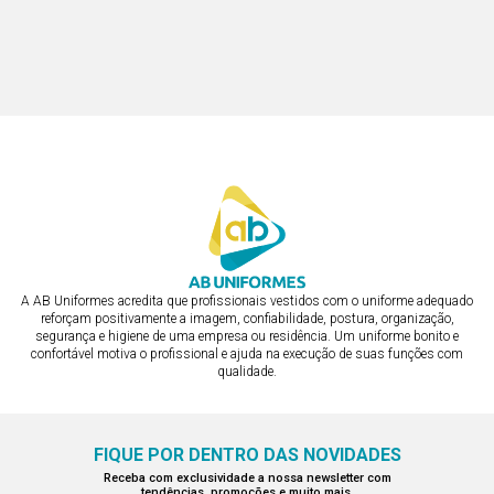
BATA
BATA
R$ 187,85
R$ 187,85
ou em 2x de R$ 93,93
ou em 2x de R$ 93,93
A AB Uniformes acredita que profissionais vestidos com o uniforme adequado
reforçam positivamente a imagem, confiabilidade, postura, organização,
segurança e higiene de uma empresa ou residência. Um uniforme bonito e
confortável motiva o profissional e ajuda na execução de suas funções com
qualidade.
FIQUE POR DENTRO DAS NOVIDADES
Receba com exclusividade a nossa newsletter com
tendências, promoções e muito mais.