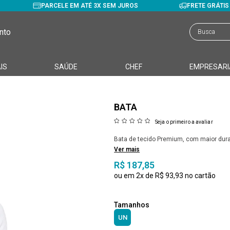
PARCELE EM ATÉ 3X SEM JUROS
FRETE GRÁTI
nto
IS
SAÚDE
CHEF
EMPRESARI
BATA
Seja o primeiro a avaliar
Bata de tecido Premium, com maior dura
Ver mais
R$ 187,85
2x
R$ 93,93
UN