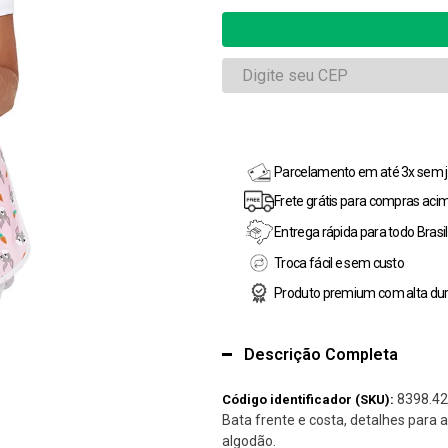
Parcelamento em até 3x sem j
Frete grátis para compras aci
Entrega rápida para todo Brasil
Troca fácil e sem custo
Produto premium com alta dur
Descrição Completa
8398.4
Código identificador (SKU):
Bata frente e costa, detalhes para 
algodão.