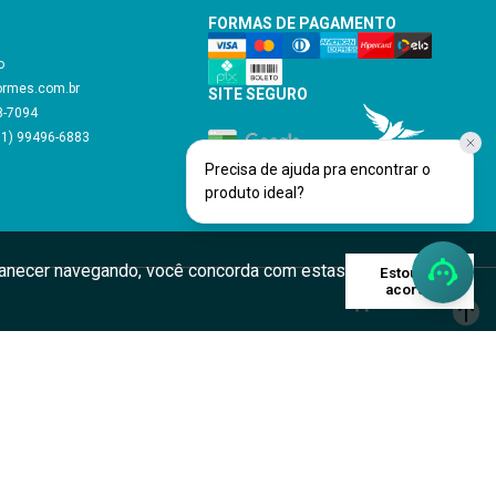
FORMAS DE PAGAMENTO
o
ormes.com.br
SITE SEGURO
48-7094
11) 99496-6883
Precisa de ajuda pra encontrar o
Verificada por
produto ideal?
rmanecer navegando, você concorda com estas
Estou de
acordo