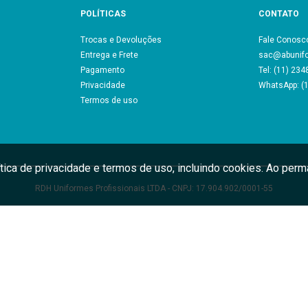
POLÍTICAS
CONTATO
Trocas e Devoluções
Fale Conosc
Entrega e Frete
sac@abunif
Pagamento
Tel: (11) 23
Privacidade
WhatsApp: (
Termos de uso
ítica de privacidade e termos de uso, incluindo cookies. Ao pe
RDH Uniformes Profissionais LTDA - CNPJ: 17.904.902/0001-55