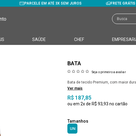
PARCELE EM ATÉ 3X SEM JUROS
FRETE GRÁTI
nto
IS
SAÚDE
CHEF
EMPRESARI
BATA
Seja o primeiro a avaliar
Bata de tecido Premium, com maior dura
Ver mais
R$ 187,85
2x
R$ 93,93
UN