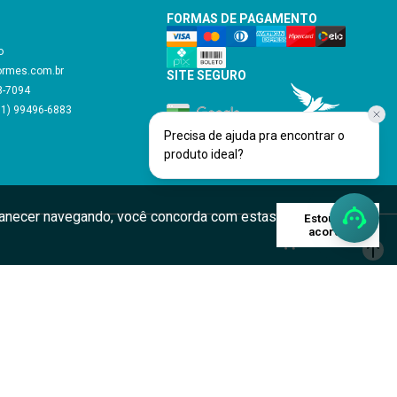
FORMAS DE PAGAMENTO
o
ormes.com.br
SITE SEGURO
48-7094
11) 99496-6883
Precisa de ajuda pra encontrar o
Verificada por
produto ideal?
rmanecer navegando, você concorda com estas
Estou de
acordo