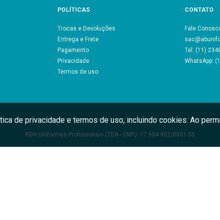
POLÍTICAS
CONTATO
Trocas e Devoluções
Fale Conosc
Entrega e Frete
sac@abunif
Pagamento
Tel: (11) 23
Privacidade
WhatsApp: (
Termos de uso
ítica de privacidade e termos de uso, incluindo cookies. Ao pe
RDH Uniformes Profissionais LTDA - CNPJ: 17.904.902/0001-55