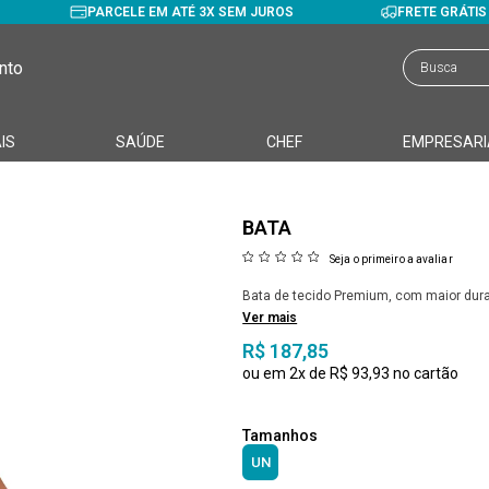
PARCELE EM ATÉ 3X SEM JUROS
FRETE GRÁTI
nto
IS
SAÚDE
CHEF
EMPRESARI
BATA
Seja o primeiro a avaliar
Bata de tecido Premium, com maior dura
Ver mais
R$ 187,85
2x
R$ 93,93
UN