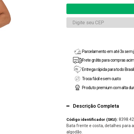
Parcelamento em até 3x sem j
Frete grátis para compras aci
Entrega rápida para todo Brasil
Troca fácil e sem custo
Produto premium com alta dur
Descrição Completa
8398.42
Código identificador (SKU):
Bata frente e costa, detalhes para 
algodão.