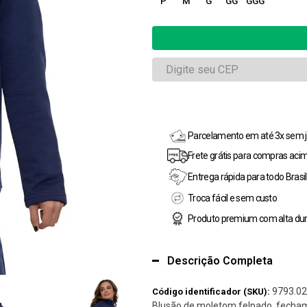
P
M
G
GG
GGG
Parcelamento em até 3x sem j
Frete grátis para compras aci
Entrega rápida para todo Brasil
Troca fácil e sem custo
Produto premium com alta dur
Descrição Completa
9793.02
Código identificador (SKU):
Blusão de moletom felpado, fecham