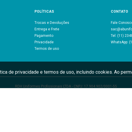
POLÍTICAS
CONTATO
Trocas e Devoluções
Fale Conosc
Entrega e Frete
sac@abunif
Pagamento
Tel: (11) 23
Privacidade
WhatsApp: (
Termos de uso
ítica de privacidade e termos de uso, incluindo cookies. Ao pe
RDH Uniformes Profissionais LTDA - CNPJ: 17.904.902/0001-55