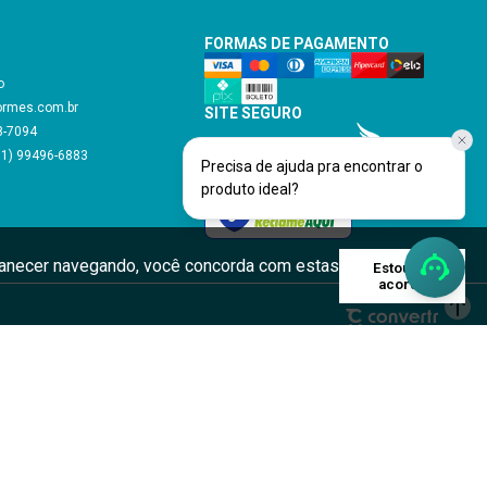
FORMAS DE PAGAMENTO
o
ormes.com.br
SITE SEGURO
48-7094
11) 99496-6883
Precisa de ajuda pra encontrar o
produto ideal?
Verificada por
rmanecer navegando, você concorda com estas
Estou de
acordo