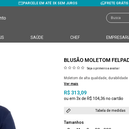
PARCELE EM ATÉ 3X SEM JUROS
FRETE GRÁTI
nto
IS
SAÚDE
CHEF
EMPRESARI
BLUSÃO MOLETOM FELPAD
Seja o primeiro a avaliar
Moletom de alta qualidade, durabilidad
Ver mais
R$ 313,09
3x
R$ 104,36
Tabela de medidas