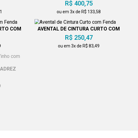
R$ 400,75
71
ou em 3x de R$ 133,58
URTO COM
AVENTAL DE CINTURA CURTO COM
FENDA
R$ 250,47
9
ou em 3x de R$ 83,49
XADREZ
AVENTAL DE FRENTE COM
DETALHE EM COURINO
R$ 288,04
9
ou em 3x de R$ 96,01
M FENDA
TOUCA REDINHA COM ABA
BRANCA
R$ 87,66
9
ou em 1x de R$ 87,66