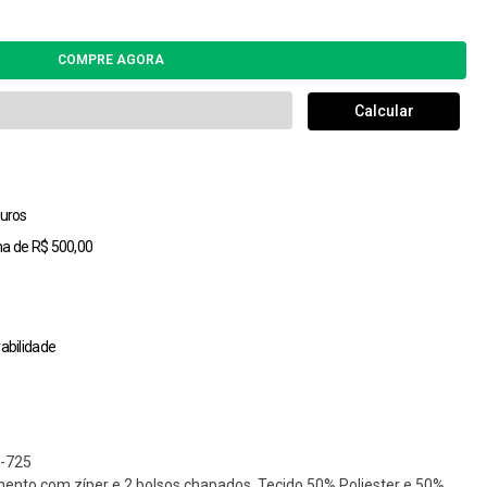
uros
ma de R$ 500,00
abilidade
-725
ento com zíper e 2 bolsos chapados. Tecido 50% Poliester e 50%