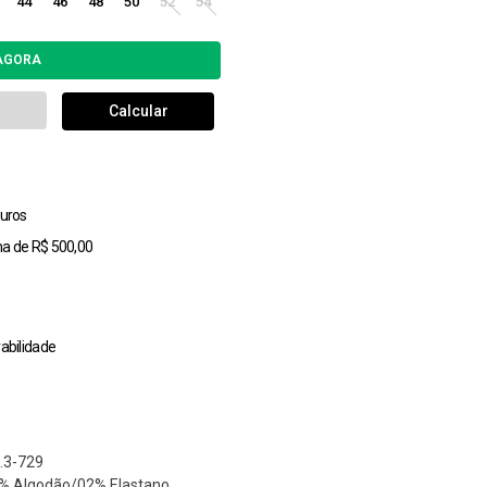
44
46
48
50
52
54
uros
ma de R$ 500,00
abilidade
.3-729
98% Algodão/02% Elastano.