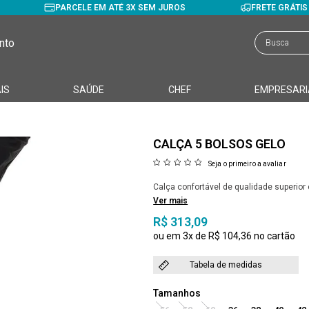
PARCELE EM ATÉ 3X SEM JUROS
FRETE GRÁTI
nto
IS
SAÚDE
CHEF
EMPRESARI
CALÇA 5 BOLSOS GELO
Seja o primeiro a avaliar
Calça confortável de qualidade superio
Ver mais
R$ 313,09
3x
R$ 104,36
Tabela de medidas