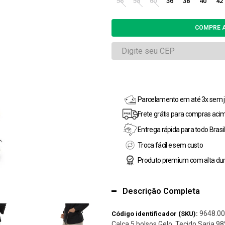
56
58
60
36
38
40
42
Parcelamento em até 3x sem j
Frete grátis para compras aci
Entrega rápida para todo Brasil
Troca fácil e sem custo
Produto premium com alta dur
Descrição Completa
9648.00
Código identificador (SKU):
Calça 5 bolsos Gelo. Tecido Sarja 