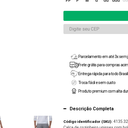
PP
P
M
G
GG
GGG
GG
Parcelamento em até 3x sem j
Frete grátis para compras aci
Entrega rápida para todo Brasil
Troca fácil e sem custo
Produto premium com alta dur
Descrição Completa
4135.32
Código identificador (SKU):
Calça de cozinheiro unissex com bol