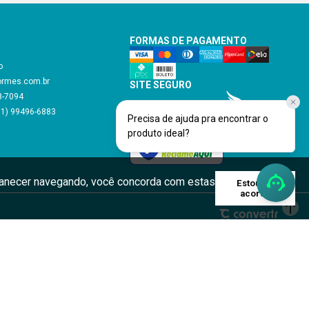
Precisa de ajuda pra encontrar o
produto ideal?
rmanecer navegando, você concorda com estas
Estou de
acordo
m positivamente a
 residência. Um
es com qualidade.