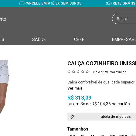
PARCELE EM ATÉ 3X SEM JUROS
FRETE GRÁTI
nto
IS
SAÚDE
CHEF
EMPRESARI
CALÇA COZINHEIRO UNISS
Seja o primeiro a avaliar
Calça confortável de qualidade superio
Ver mais
R$ 313,09
3x
R$ 104,36
Tabela de medidas