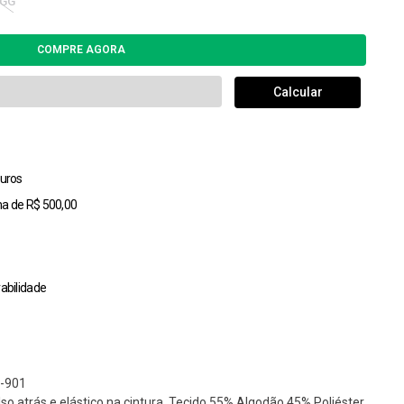
GG
uros
ma de R$ 500,00
abilidade
-901
so atrás e elástico na cintura. Tecido 55% Algodão 45% Poliéster.