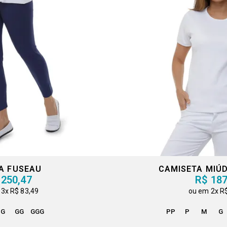
A FUSEAU
CAMISETA MIÚD
 250,47
R$ 187
3x
R$ 83,49
2x
R
G
GG
GGG
PP
P
M
G