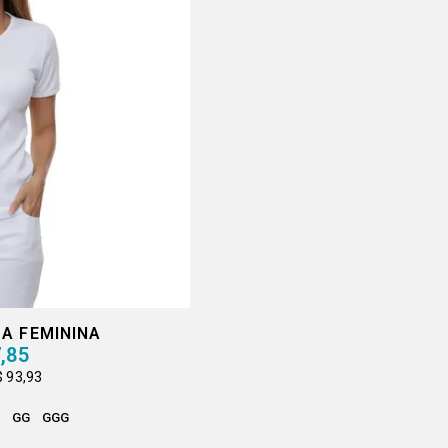
A FEMININA
,85
$ 93,93
GG
GGG