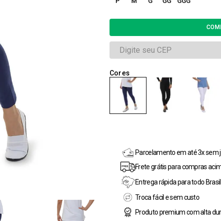
P
M
G
GG
GGG
Parcelamento em até 3x sem j
Frete grátis para compras aci
Entrega rápida para todo Brasil
Troca fácil e sem custo
Produto premium com alta dur