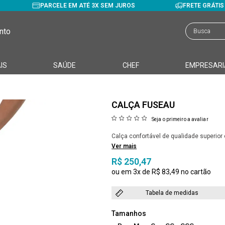
PARCELE EM ATÉ 3X SEM JUROS
FRETE GRÁTI
nto
IS
SAÚDE
CHEF
EMPRESARI
CALÇA FUSEAU
Seja o primeiro a avaliar
Calça confortável de qualidade superio
Ver mais
R$ 250,47
3x
R$ 83,49
Tabela de medidas