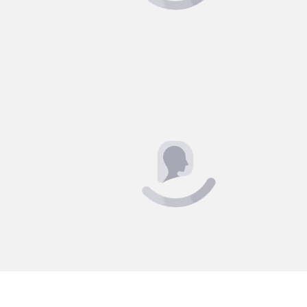
EÇÃO
ou em 3x de R$ 137,76
76
m positivamente a
 residência. Um
es com qualidade.