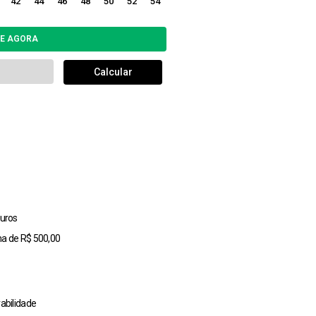
42
44
46
48
50
52
54
uros
ma de R$ 500,00
abilidade