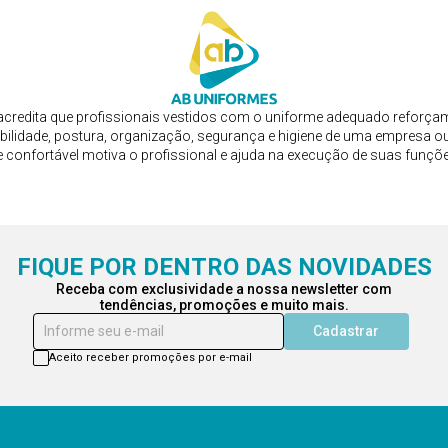
Informe seu e-mail
Cadastrar
Aceito receber promoções por e-mail
POLÍTICAS
CONTATO
Trocas e Devoluções
Fale Conosc
Entrega e Frete
sac@abunif
Pagamento
Tel: (11) 23
Privacidade
WhatsApp: (
Termos de uso
RDH Uniformes Profissionais LTDA - CNPJ: 17.904.902/0001-55