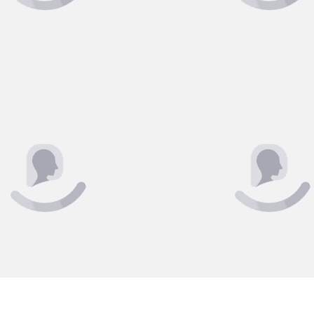
TRANSPASSADO COL
R$ 413,28
u em 3x de R$ 137,76
ou em 3x de R$ 137,
credita que profissionais vestidos com o uniforme adequado reforça
bilidade, postura, organização, segurança e higiene de uma empresa ou
e confortável motiva o profissional e ajuda na execução de suas funçõ
FIQUE POR DENTRO DAS NOVIDADES
Receba com exclusividade a nossa newsletter com
tendências, promoções e muito mais.