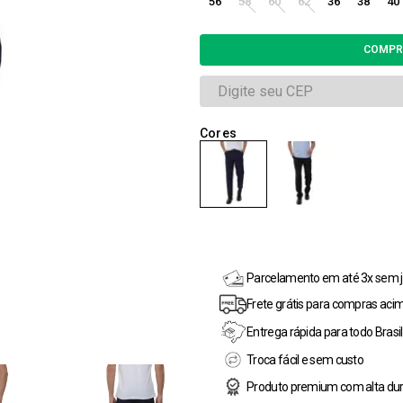
56
58
60
62
36
38
40
Parcelamento em até 3x sem j
Frete grátis para compras aci
Entrega rápida para todo Brasil
Troca fácil e sem custo
Produto premium com alta dur