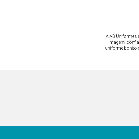
SOBRE
MEUS DADOS
Quem somos
Minha conta
Onde encontrar
Meus pedidos
Perguntas frequentes
Lista de desejos
Blog