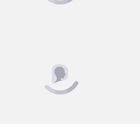
ou em 3x de R$ 137,76
o
A AB Uniformes a
imagem, confia
uniforme bonito 