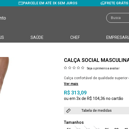
PARCELE EM ATÉ 3X SEM JUROS
FRETE GRÁTI
nto
IS
SAÚDE
CHEF
EMPRESARI
CALÇA SOCIAL MASCULIN
Seja o primeiro a avaliar
Calça confortável de qualidade superio
Ver mais
R$ 313,09
3x
R$ 104,36
Tabela de medidas