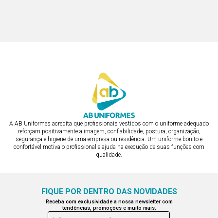
R$ 413,28
TRANSPASSADO COLEÇÃO
R$ 413,28
ou em 3x de R$ 137,76
ou em 3x de R$ 137,76
A AB Uniformes acredita que profissionais vestidos com o uniforme adequado
reforçam positivamente a imagem, confiabilidade, postura, organização,
segurança e higiene de uma empresa ou residência. Um uniforme bonito e
confortável motiva o profissional e ajuda na execução de suas funções com
qualidade.
FIQUE POR DENTRO DAS NOVIDADES
Receba com exclusividade a nossa newsletter com
tendências, promoções e muito mais.