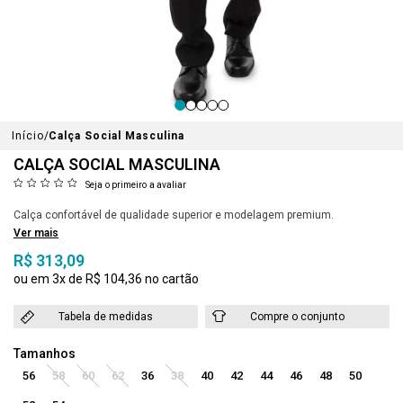
Início
Calça Social Masculina
CALÇA SOCIAL MASCULINA
Seja o primeiro a avaliar
Calça confortável de qualidade superior e modelagem premium.
Ver mais
R$ 313,09
3x
R$ 104,36
Tabela de medidas
Compre o conjunto
56
58
60
62
36
38
40
42
44
46
48
50