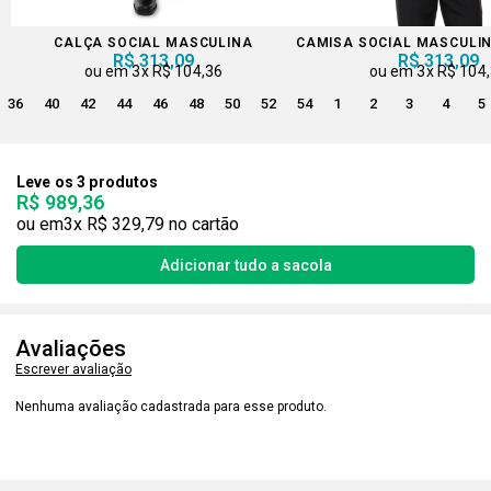
CALÇA SOCIAL MASCULINA
R$ 313,09
R$ 313,09
3x
R$ 104,36
3x
R$ 104
36
40
42
44
46
48
50
52
54
1
2
3
4
5
Leve os 3 produtos
R$ 989,36
3x
R$ 329,79
Avaliações
Escrever avaliação
Nenhuma avaliação cadastrada para esse produto.