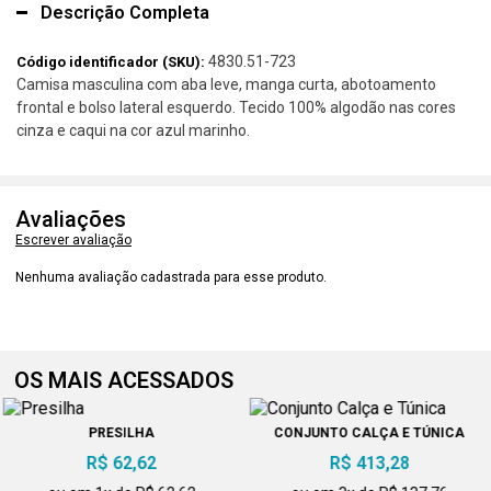
Descrição Completa
4830.51-723
Código identificador (SKU):
Camisa masculina com aba leve, manga curta, abotoamento
frontal e bolso lateral esquerdo. Tecido 100% algodão nas cores
cinza e caqui na cor azul marinho.
Avaliações
Escrever avaliação
Nenhuma avaliação cadastrada para esse produto.
OS MAIS ACESSADOS
PRESILHA
CONJUNTO CALÇA E TÚNICA
R$ 62,62
R$ 413,28