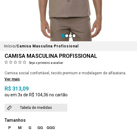
Início
Camisa Masculina Profissional
CAMISA MASCULINA PROFISSIONAL
Seja o primeiro a avaliar
Camisa social confortável, tecido premium e modelagem de alfaiataria.
Ver mais
R$ 313,09
3x
R$ 104,36
Tabela de medidas
P
M
G
GG
GGG