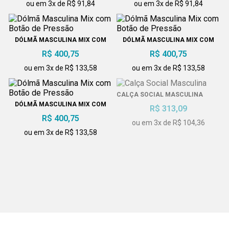
ou em 3x de R$ 91,84
ou em 3x de R$ 91,84
DÓLMÃ MASCULINA MIX COM
DÓLMÃ MASCULINA MIX COM
BOTÃO DE PRESSÃO
BOTÃO DE PRESSÃO
R$ 400,75
R$ 400,75
ou em 3x de R$ 133,58
ou em 3x de R$ 133,58
CALÇA SOCIAL MASCULINA
DÓLMÃ MASCULINA MIX COM
R$ 313,09
BOTÃO DE PRESSÃO
R$ 400,75
ou em 3x de R$ 104,36
ou em 3x de R$ 133,58
CALÇA SOCIAL MASCULINA
DÓLMÃ MASCULINA JEANS
R$ 313,09
ESCURO E DRY FIT
R$ 400,75
ou em 3x de R$ 104,36
ou em 3x de R$ 133,58