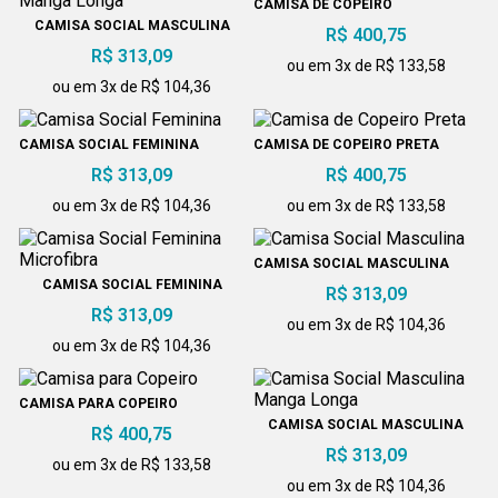
CAMISA DE COPEIRO
CAMISA SOCIAL MASCULINA
R$ 400,75
MANGA LONGA
R$ 313,09
ou em 3x de R$ 133,58
ou em 3x de R$ 104,36
CAMISA SOCIAL FEMININA
CAMISA DE COPEIRO PRETA
R$ 313,09
R$ 400,75
ou em 3x de R$ 104,36
ou em 3x de R$ 133,58
CAMISA SOCIAL MASCULINA
CAMISA SOCIAL FEMININA
R$ 313,09
MICROFIBRA
R$ 313,09
ou em 3x de R$ 104,36
ou em 3x de R$ 104,36
CAMISA PARA COPEIRO
CAMISA SOCIAL MASCULINA
R$ 400,75
MANGA LONGA
R$ 313,09
ou em 3x de R$ 133,58
ou em 3x de R$ 104,36