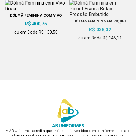
DÓLMÃ FEMININA COM VIVO
ROSA
DÓLMÃ FEMININA EM PIQUET
R$ 400,75
BRANCA BOTÃO PRESSÃO
R$ 438,32
EMBUTIDO
ou em 3x de R$ 133,58
ou em 3x de R$ 146,11
TOUCA FEMININA LISA
DÓLMÃ FEMININA COLEÇÃO
R$ 87,66
R$ 400,75
ou em 1x de R$ 87,66
ou em 3x de R$ 133,58
A AB Uniformes acredita que profissionais vestidos com o uniforme adequado
reforçam positivamente a imagem, confiabilidade, postura, organização,