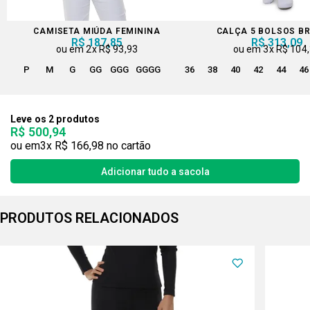
CAMISETA MIÚDA FEMININA
CALÇA 5 BOLSOS B
R$ 187,85
R$ 313,09
2x
R$ 93,93
3x
R$ 104
P
M
G
GG
GGG
GGGG
36
38
40
42
44
46
Leve os 2 produtos
R$ 500,94
3x
R$ 166,98
PRODUTOS RELACIONADOS