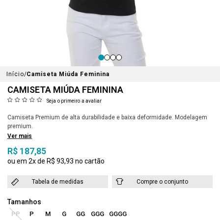
Início
Camiseta Miúda Feminina
CAMISETA MIÚDA FEMININA
Seja o primeiro a avaliar
Camiseta Premium de alta durabilidade e baixa deformidade. Modelagem
premium.
Ver mais
R$ 187,85
2x
R$ 93,93
Tabela de medidas
Compre o conjunto
PP
P
M
G
GG
GGG
GGGG