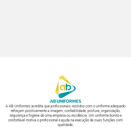
R$ 438,32
EMBUTIDO
ou em 3x de R$ 133,58
ou em 3x de R$ 146,11
CALÇA FEMININA CÓS PRETO
DÓLMÃ AZUL FEMININA COM
R$ 313,09
DETALHES
R$ 400,75
ou em 3x de R$ 104,36
ou em 3x de R$ 133,58
A AB Uniformes acredita que profissionais vestidos com o uniforme adequado
reforçam positivamente a imagem, confiabilidade, postura, organização,
segurança e higiene de uma empresa ou residência. Um uniforme bonito e
confortável motiva o profissional e ajuda na execução de suas funções com
qualidade.