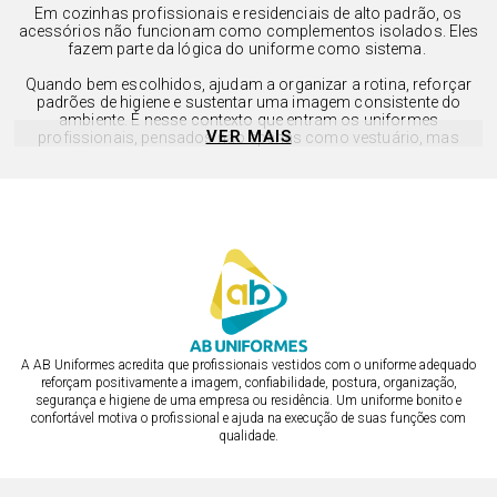
Em cozinhas profissionais e residenciais de alto padrão, os
acessórios não funcionam como complementos isolados. Eles
fazem parte da lógica do uniforme como sistema.
Quando bem escolhidos, ajudam a organizar a rotina, reforçar
padrões de higiene e sustentar uma imagem consistente do
ambiente. É nesse contexto que entram os uniformes
VER MAIS
profissionais, pensados não apenas como vestuário, mas
como ferramentas de trabalho que estruturam o dia a dia da
cozinha.
A ausência de acessórios adequados costuma gerar improviso.
O excesso deles, quando mal integrado, cria ruído visual. O
equilíbrio está na escolha de peças que dialoguem entre si e com
a função exercida, mantendo coerência entre estética e
operação.
A touca como elemento de higiene e controle
A touca de chef de cozinha exerce um papel técnico claro dentro
A AB Uniformes acredita que profissionais vestidos com o uniforme adequado
da rotina gastronômica. Ela controla a queda de fios, reduz
reforçam positivamente a imagem, confiabilidade, postura, organização,
contaminações cruzadas e contribui para um ambiente mais
segurança e higiene de uma empresa ou residência. Um uniforme bonito e
seguro, especialmente em cozinhas abertas ou com circulação
confortável motiva o profissional e ajuda na execução de suas funções com
de convidados. No entanto, sua função vai além da higiene.
qualidade.
Quando bem desenhada, a touca se integra ao restante do
uniforme sem criar ruptura visual. Isso é fundamental em