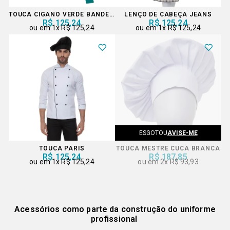
TOUCA CIGANO VERDE BANDEIRA
LENÇO DE CABEÇA JEANS
R$ 125,24
R$ 125,24
1x
R$ 125,24
1x
R$ 125,24
ESGOTOU
AVISE-ME
TOUCA PARIS
TOUCA MESTRE CUCA BRANCA
R$ 125,24
R$ 187,85
1x
R$ 125,24
2x
R$ 93,93
Acessórios como parte da construção do uniforme
profissional