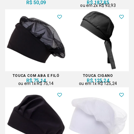
R$ 50,09
R$ 187,85
2x
R$ 93,93
TOUCA COM ABA E FILÓ
TOUCA CIGANO
R$ 75,14
R$ 125,24
1x
R$ 75,14
1x
R$ 125,24