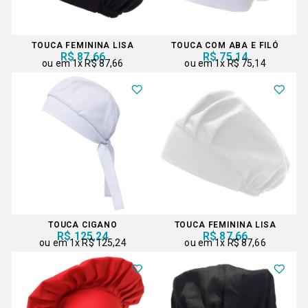
TOUCA FEMININA LISA
TOUCA COM ABA E FILÓ
R$ 87,66
R$ 75,14
1x
R$ 87,66
1x
R$ 75,14
TOUCA CIGANO
TOUCA FEMININA LISA
R$ 125,24
R$ 87,66
1x
R$ 125,24
1x
R$ 87,66