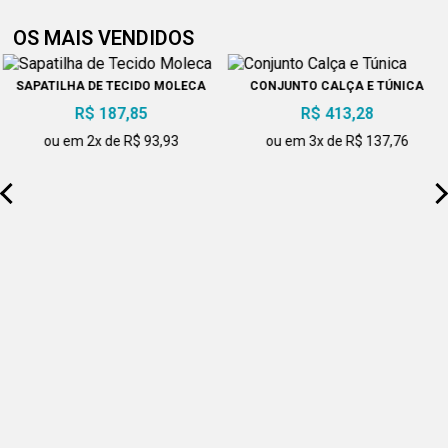
ambientes onde a apresentação da equipe faz parte da
experiência do cliente ou da família. A touca deixa de ser um item
OS MAIS VENDIDOS
funcional isolado e passa a reforçar o padrão do espaço.
Integração visual em cozinhas de alto nível
SAPATILHA DE TECIDO MOLECA
CONJUNTO CALÇA E TÚNICA
Em cozinhas sofisticadas, cada detalhe comunica método. A
R$ 187,85
R$ 413,28
touca precisa acompanhar o corte, a cor e o estilo da roupa,
evitando contrastes desnecessários. Essa integração fortalece a
ou em 2x de R$ 93,93
ou em 3x de R$ 137,76
leitura de organização e profissionalismo, mesmo antes do
primeiro prato ser servido.
A roupa de chef como eixo do conjunto
A roupa de chef de cozinha funciona como base sobre a qual
todos os outros elementos se apoiam. É ela que define o tom do
uniforme, orienta a escolha dos acessórios e estabelece o nível
de formalidade da cozinha.
Quando essa base é bem estruturada, os acessórios deixam de
disputar atenção e passam a complementar o conjunto.
Uma roupa mal ajustada compromete movimentos, postura e
conforto térmico. Isso afeta diretamente o desempenho do
profissional. Já uma peça bem construída sustenta longas
jornadas, facilita a execução das tarefas e preserva a aparência
ao longo do tempo.