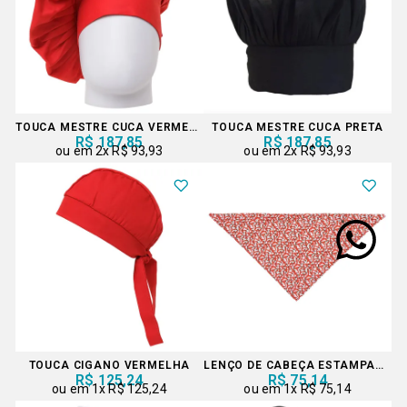
TOUCA MESTRE CUCA VERMELHA
TOUCA MESTRE CUCA PRETA
R$ 187,85
R$ 187,85
2x
R$ 93,93
2x
R$ 93,93
TOUCA CIGANO VERMELHA
LENÇO DE CABEÇA ESTAMPADO
R$ 125,24
R$ 75,14
1x
R$ 125,24
1x
R$ 75,14