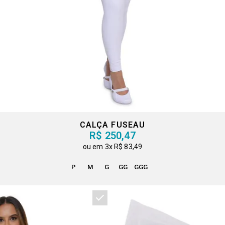
O
CALÇA FUSEAU
R$ 250,47
3x
R$ 83,49
P
M
G
GG
GGG