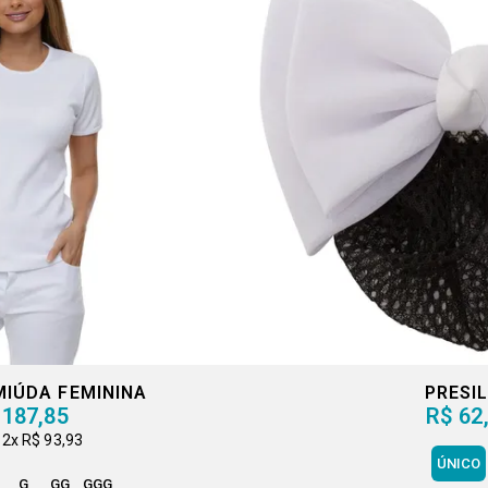
MIÚDA FEMININA
PRESI
 187,85
R$ 62
2x
R$ 93,93
ÚNICO
G
GG
GGG