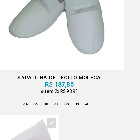
SAPATILHA DE TECIDO MOLECA
R$ 187,85
2x
R$ 93,93
34
35
36
37
38
39
40