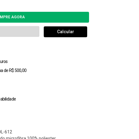
uros
ma de R$ 500,00
abilidade
OL-612
do microfibra 100% poliester.