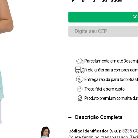
P
M
G
GG
GGGG
Parcelamento em até 3x sem j
Frete grátis para compras aci
Entrega rápida para todo Brasil
Troca fácil e sem custo
Produto premium com alta dur
Descrição Completa
8235 C
Código identificador (SKU):
Colete feminino, transpassado. Teci