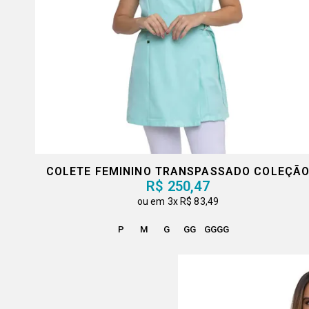
COLETE FEMININO TRANSPASSADO COLEÇÃ
R$ 250,47
3x
R$ 83,49
P
M
G
GG
GGGG