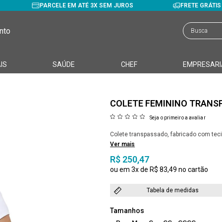
PARCELE EM ATÉ 3X SEM JUROS
FRETE GRÁTI
nto
IS
SAÚDE
CHEF
EMPRESARI
COLETE FEMININO TRANS
Seja o primeiro a avaliar
Colete transpassado, fabricado com teci
Ver mais
R$ 250,47
3x
R$ 83,49
Tabela de medidas