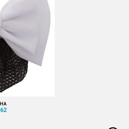
LHA
,62