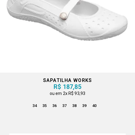
SAPATILHA WORKS
R$ 187,85
2x
R$ 93,93
34
35
36
37
38
39
40