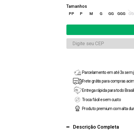
PP
P
M
G
GG
GGG
GG
Parcelamento em até 3x sem j
Frete grátis para compras aci
Entrega rápida para todo Brasil
Troca fácil e sem custo
Produto premium com alta dur
Descrição Completa