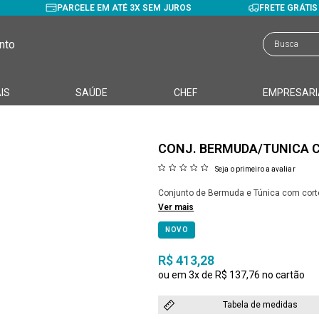
PARCELE EM ATÉ 3X SEM JUROS
FRETE GRÁTI
nto
IS
SAÚDE
CHEF
EMPRESARI
CONJ. BERMUDA/TUNICA 
Seja o primeiro a avaliar
Conjunto de Bermuda e Túnica com corte 
Ver mais
NOVO
R$ 413,28
3x
R$ 137,76
Tabela de medidas