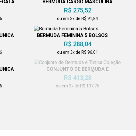
EGATA
BERMUDA CARGO MASCULINA
AZUL
R$ 275,52
76
ou em 3x de R$ 91,84
ÚNICA
BERMUDA FEMININA 5 BOLSOS
R$ 288,04
76
ou em 3x de R$ 96,01
ÚNICA
CONJUNTO DE BERMUDA E
TÚNICA COLEÇÃO
R$ 413,28
76
ou em 3x de R$ 137,76
LSOS
BERMUDA FEMININA 5 BOLSOS
R$ 288,04
1
ou em 3x de R$ 96,01