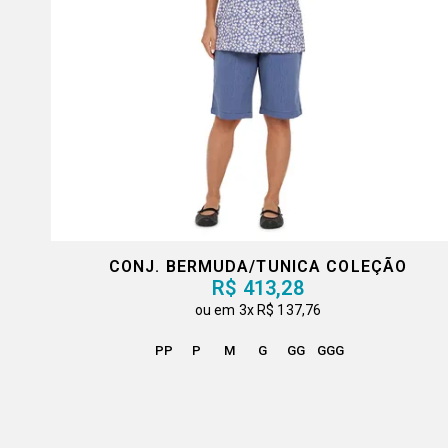
CONJ. BERMUDA/TUNICA COLEÇÃO
R$ 413,28
3x
R$ 137,76
PP
P
M
G
GG
GGG