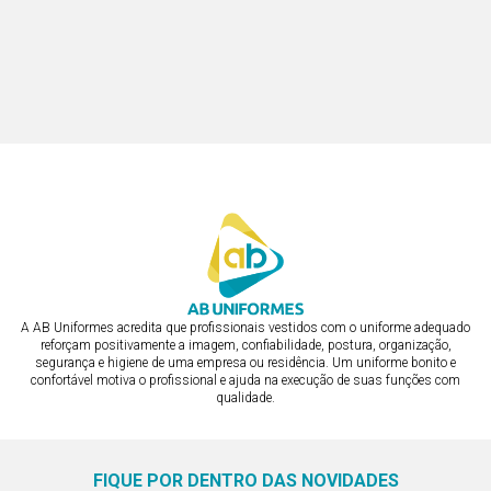
BERMUDA FEMININA
BERMUDA FEMININA 5 BOLSOS
R$ 288,04
R$ 288,04
ou em 3x de R$ 96,01
ou em 3x de R$ 96,01
A AB Uniformes acredita que profissionais vestidos com o uniforme adequado
reforçam positivamente a imagem, confiabilidade, postura, organização,
segurança e higiene de uma empresa ou residência. Um uniforme bonito e
confortável motiva o profissional e ajuda na execução de suas funções com
qualidade.
FIQUE POR DENTRO DAS NOVIDADES