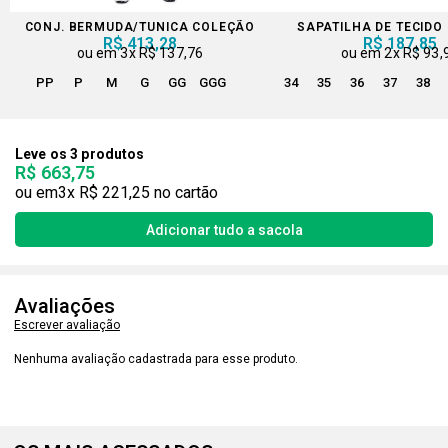
CONJ. BERMUDA/TUNICA COLEÇÃO
SAPATILHA DE TECIDO
R$ 413,28
R$ 187,85
3x
R$ 137,76
2x
R$ 93,
PP
P
M
G
GG
GGG
34
35
36
37
38
Leve os 3 produtos
R$ 663,75
3x
R$ 221,25
Avaliações
Escrever avaliação
Nenhuma avaliação cadastrada para esse produto.