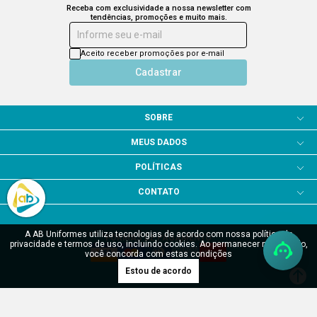
Receba com exclusividade a nossa newsletter com
tendências, promoções e muito mais.
Informe seu e-mail
Aceito receber promoções por e-mail
Cadastrar
SOBRE
MEUS DADOS
POLÍTICAS
CONTATO
A AB Uniformes utiliza tecnologias de acordo com nossa política de
FORMAS DE PAGAMENTO
privacidade e termos de uso, incluindo cookies. Ao permanecer navegando,
você concorda com estas condições
Estou de acordo
SITE SEGURO