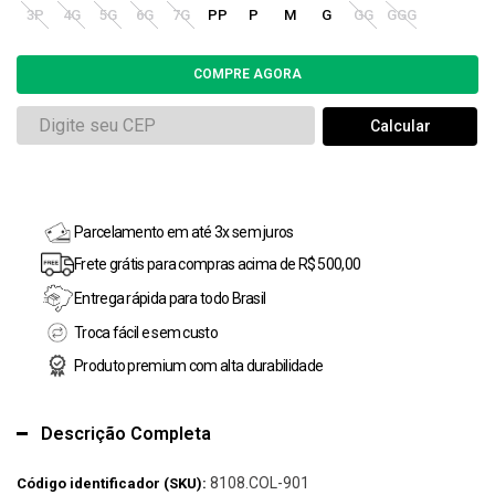
3P
4G
5G
6G
7G
PP
P
M
G
GG
GGG
Parcelamento em até 3x sem juros
Frete grátis para compras acima de R$ 500,00
Entrega rápida para todo Brasil
Troca fácil e sem custo
Produto premium com alta durabilidade
Descrição Completa
8108.COL-901
Código identificador (SKU):