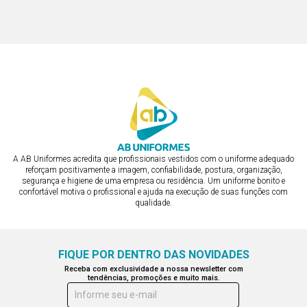
R$ 413,28
ou em 3x de R$ 137,76
ou em 3x de R$ 137,76
A AB Uniformes acredita que profissionais vestidos com o uniforme adequado
reforçam positivamente a imagem, confiabilidade, postura, organização,
segurança e higiene de uma empresa ou residência. Um uniforme bonito e
confortável motiva o profissional e ajuda na execução de suas funções com
qualidade.
FIQUE POR DENTRO DAS NOVIDADES
Receba com exclusividade a nossa newsletter com
tendências, promoções e muito mais.
Informe seu e-mail