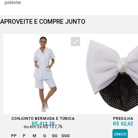
poliéster .
APROVEITE E COMPRE JUNTO
CONJUNTO BERMUDA E TÚNICA
PRESILHA
R$ 413,28
R$ 62,62
3x
R$ 137,76
ÚNICO
PP
P
M
G
GG
GGG