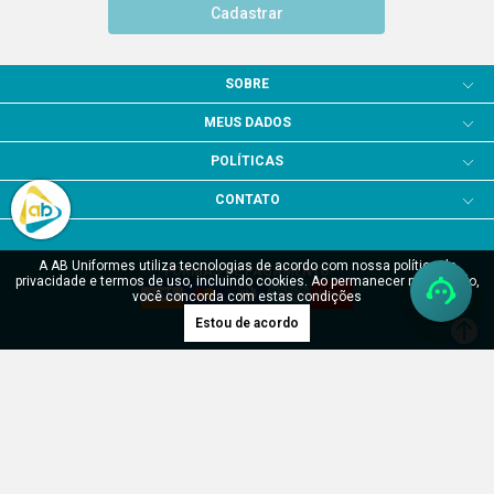
Cadastrar
SOBRE
MEUS DADOS
POLÍTICAS
CONTATO
A AB Uniformes utiliza tecnologias de acordo com nossa política de
FORMAS DE PAGAMENTO
privacidade e termos de uso, incluindo cookies. Ao permanecer navegando,
você concorda com estas condições
Estou de acordo
SITE SEGURO
Verificada por