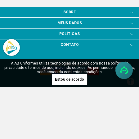
SOBRE
MEUS DADOS
POLÍTICAS
CONTATO
A AB Uniformes utiliza tecnologias de acordo com nossa política de
FORMAS DE PAGAMENTO
privacidade e termos de uso, incluindo cookies. Ao permanecer navegando,
você concorda com estas condições
Estou de acordo
SITE SEGURO
Verificada por