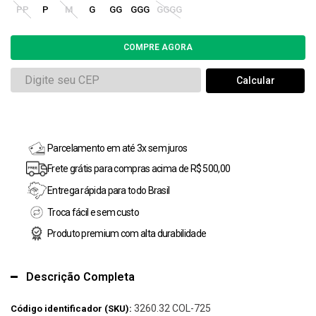
PP
P
M
G
GG
GGG
GGGG
Parcelamento em até 3x sem juros
Frete grátis para compras acima de R$ 500,00
Entrega rápida para todo Brasil
Troca fácil e sem custo
Produto premium com alta durabilidade
Descrição Completa
3260.32 COL-725
Código identificador (SKU):