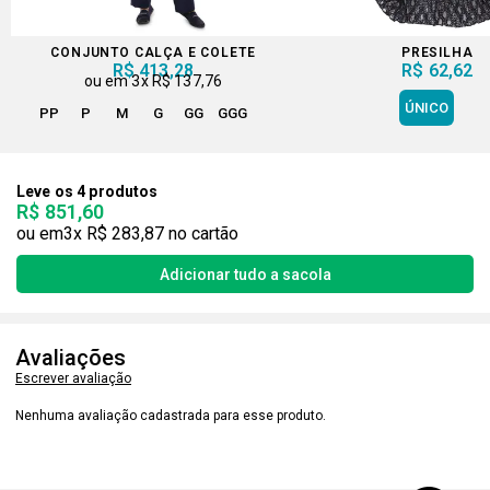
CONJUNTO CALÇA E COLETE
PRESILHA
R$ 413,28
R$ 62,62
3x
R$ 137,76
ÚNICO
PP
P
M
G
GG
GGG
Leve os 4 produtos
R$ 851,60
3x
R$ 283,87
Avaliações
Escrever avaliação
Nenhuma avaliação cadastrada para esse produto.