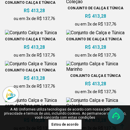
CONJUNTO CALÇA E TÚNICA
CONJUNTO DE CALÇA E TÚNICA
R$ 413,28
COLEÇÃO
R$ 413,28
ou em 3x de R$ 137,76
ou em 3x de R$ 137,76
CONJUNTO CALÇA E TÚNICA
CONJUNTO DE CALÇA E TÚNICA
R$ 413,28
R$ 413,28
ou em 3x de R$ 137,76
ou em 3x de R$ 137,76
CONJUNTO CALÇA E TÚNICA
CONJUNTO CALÇA E TÚNICA
R$ 413,28
MARINHO
R$ 413,28
ou em 3x de R$ 137,76
ou em 3x de R$ 137,76
A AB Uniformes utiliza tecnologias de acordo com nossa política de
CONJUNTO CALÇA E TÚNICA
CONJUNTO CALÇA E TÚNICA
privacidade e termos de uso, incluindo cookies. Ao permanecer navegando,
COM DETALHES EM LESE
COLEÇÃO
você concorda com estas condições
R$ 413,28
R$ 413,28
Estou de acordo
ou em 3x de R$ 137,76
ou em 3x de R$ 137,76