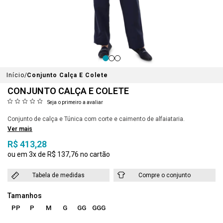
Início
Conjunto Calça E Colete
CONJUNTO CALÇA E COLETE
Seja o primeiro a avaliar
Conjunto de calça e Túnica com corte e caimento de alfaiataria.
Ver mais
R$ 413,28
3x
R$ 137,76
Tabela de medidas
Compre o conjunto
PP
P
M
G
GG
GGG