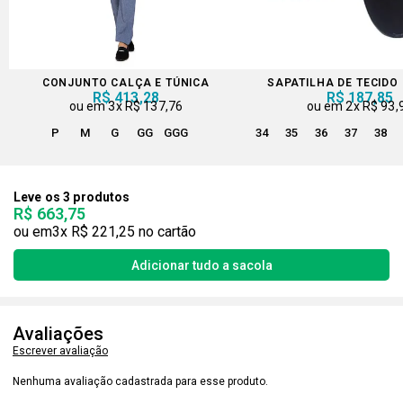
CONJUNTO CALÇA E TÚNICA
SAPATILHA DE TECIDO
R$ 413,28
R$ 187,85
3x
R$ 137,76
2x
R$ 93,
P
M
G
GG
GGG
34
35
36
37
38
Leve os 3 produtos
R$ 663,75
3x
R$ 221,25
Avaliações
Escrever avaliação
Nenhuma avaliação cadastrada para esse produto.