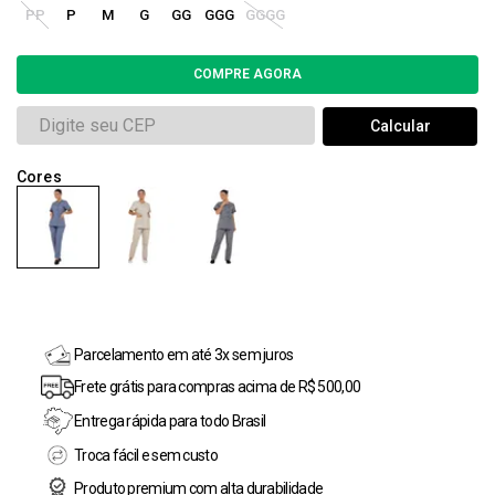
PP
P
M
G
GG
GGG
GGGG
Parcelamento em até 3x sem juros
Frete grátis para compras acima de R$ 500,00
Entrega rápida para todo Brasil
Troca fácil e sem custo
Produto premium com alta durabilidade