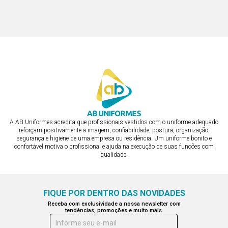
COM LESE
R$ 413,28
ou em 3x de R$ 137,76
ou em 3x de R$ 137,76
A AB Uniformes acredita que profissionais vestidos com o uniforme adequado
reforçam positivamente a imagem, confiabilidade, postura, organização,
segurança e higiene de uma empresa ou residência. Um uniforme bonito e
confortável motiva o profissional e ajuda na execução de suas funções com
qualidade.
FIQUE POR DENTRO DAS NOVIDADES
Receba com exclusividade a nossa newsletter com
tendências, promoções e muito mais.
Informe seu e-mail