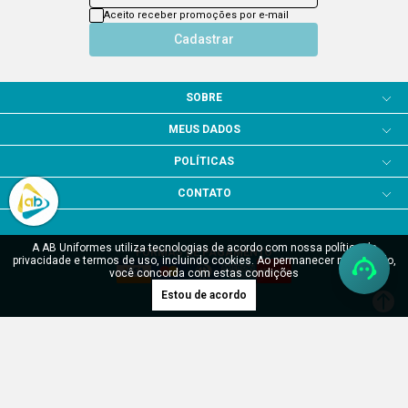
Aceito receber promoções por e-mail
Cadastrar
SOBRE
MEUS DADOS
POLÍTICAS
CONTATO
A AB Uniformes utiliza tecnologias de acordo com nossa política de
FORMAS DE PAGAMENTO
privacidade e termos de uso, incluindo cookies. Ao permanecer navegando,
você concorda com estas condições
Estou de acordo
SITE SEGURO