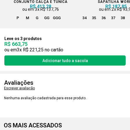
CONJUNTO CALÇA E TÚNICA
SAPATILHA WOR
R$ 413,28
R$ 187,85
3x
R$ 137,76
2x
R$ 93,
P
M
G
GG
GGG
34
35
36
37
38
Leve os 3 produtos
R$ 663,75
3x
R$ 221,25
Avaliações
Escrever avaliação
Nenhuma avaliação cadastrada para esse produto.
OS MAIS ACESSADOS