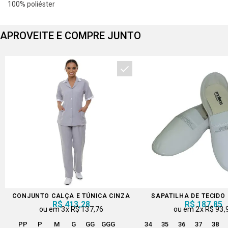
100% poliéster
APROVEITE E COMPRE JUNTO
CONJUNTO CALÇA E TÚNICA CINZA
SAPATILHA DE TECIDO
R$ 413,28
R$ 187,85
3x
R$ 137,76
2x
R$ 93,
PP
P
M
G
GG
GGG
34
35
36
37
38