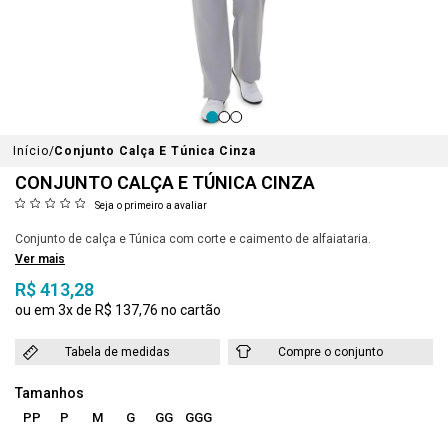
Início
Conjunto Calça E Túnica Cinza
CONJUNTO CALÇA E TÚNICA CINZA
Seja o primeiro a avaliar
Conjunto de calça e Túnica com corte e caimento de alfaiataria.
Ver mais
R$ 413,28
3x
R$ 137,76
Tabela de medidas
Compre o conjunto
PP
P
M
G
GG
GGG