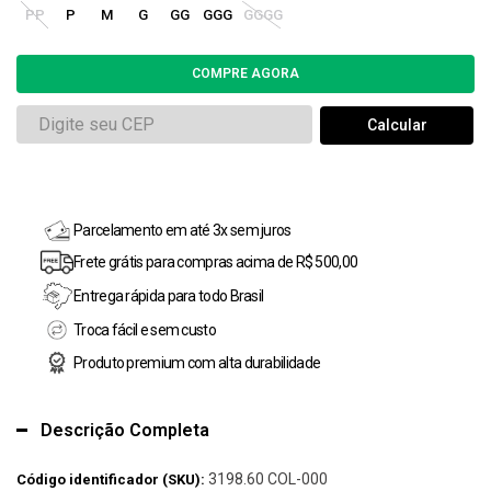
PP
P
M
G
GG
GGG
GGGG
Parcelamento em até 3x sem juros
Frete grátis para compras acima de R$ 500,00
Entrega rápida para todo Brasil
Troca fácil e sem custo
Produto premium com alta durabilidade
Descrição Completa
3198.60 COL-000
Código identificador (SKU):