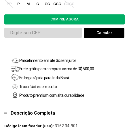
PP
P
M
G
GG
GGG
GGGG
Parcelamento em até 3x sem juros
Frete grátis para compras acima de R$ 500,00
Entrega rápida para todo Brasil
Troca fácil e sem custo
Produto premium com alta durabilidade
Descrição Completa
3162.34-901
Código identificador (SKU):