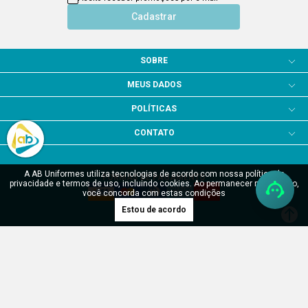
Cadastrar
SOBRE
MEUS DADOS
POLÍTICAS
CONTATO
A AB Uniformes utiliza tecnologias de acordo com nossa política de
FORMAS DE PAGAMENTO
privacidade e termos de uso, incluindo cookies. Ao permanecer navegando,
você concorda com estas condições
Estou de acordo
SITE SEGURO
Verificada por