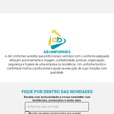
ou em 3x de R$ 137,76
ou em 2x de R$ 103,32
A AB Uniformes acredita que profissionais vestidos com o uniforme adequado
reforçam positivamente a imagem, confiabilidade, postura, organização,
segurança e higiene de uma empresa ou residência. Um uniforme bonito e
confortável motiva o profissional e ajuda na execução de suas funções com
qualidade.
FIQUE POR DENTRO DAS NOVIDADES
Receba com exclusividade a nossa newsletter com
tendências, promoções e muito mais.
Informe seu e-mail
Aceito receber promoções por e-mail