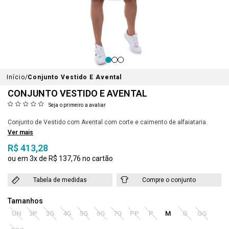
Início
Conjunto Vestido E Avental
CONJUNTO VESTIDO E AVENTAL
Seja o primeiro a avaliar
Conjunto de Vestido com Avental com corte e caimento de alfaiataria.
Ver mais
R$ 413,28
3x
R$ 137,76
Tabela de medidas
Compre o conjunto
UN
3P
3G
4G
5G
6G
7G
PP
P
M
G
GG