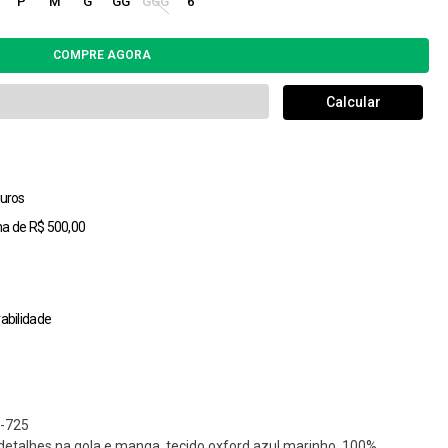
P
M
G
GG
GGG
6
uros
ma de R$ 500,00
abilidade
-725
 detalhes na gola e manga, tecido oxford azul marinho, 100%