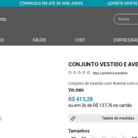
PARCELE EM ATÉ 3X SEM JUROS
FRETE GRÁTI
nto
IS
SAÚDE
CHEF
EMPRESARI
CONJUNTO VESTIDO E AV
Seja o primeiro a avaliar
Conjunto de Vestido com Avental com cor
Ver mais
R$ 413,28
3x
R$ 137,76
Tabela de medidas