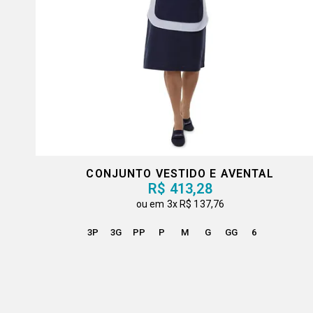
CONJUNTO VESTIDO E AVENTAL
R$ 413,28
3x
R$ 137,76
3P
3G
PP
P
M
G
GG
6