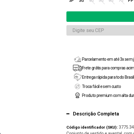
3P
3G
4G
5G
6G
7G
PP
Parcelamento em até 3x sem j
Frete grátis para compras aci
Entrega rápida para todo Brasil
Troca fácil e sem custo
Produto premium com alta dur
Descrição Completa
3775.34
Código identificador (SKU):
Conjunto de vestido e avental, com