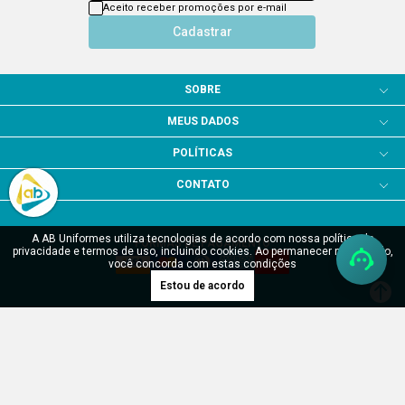
Aceito receber promoções por e-mail
Cadastrar
SOBRE
MEUS DADOS
POLÍTICAS
CONTATO
A AB Uniformes utiliza tecnologias de acordo com nossa política de
FORMAS DE PAGAMENTO
privacidade e termos de uso, incluindo cookies. Ao permanecer navegando,
você concorda com estas condições
Estou de acordo
SITE SEGURO