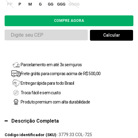
PP
P
M
G
GG
GGG
GGGG
Parcelamento em até 3x sem juros
Frete grátis para compras acima de R$ 500,00
Entrega rápida para todo Brasil
Troca fácil e sem custo
Produto premium com alta durabilidade
Descrição Completa
3779.33 COL-725
Código identificador (SKU):