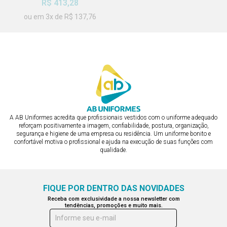
R$ 413,28
R$ 206,64
ou em 3x de R$ 137,76
ou em 2x de R$ 103,32
A AB Uniformes acredita que profissionais vestidos com o uniforme adequado
reforçam positivamente a imagem, confiabilidade, postura, organização,
segurança e higiene de uma empresa ou residência. Um uniforme bonito e
confortável motiva o profissional e ajuda na execução de suas funções com
qualidade.
FIQUE POR DENTRO DAS NOVIDADES
Receba com exclusividade a nossa newsletter com
tendências, promoções e muito mais.
Informe seu e-mail