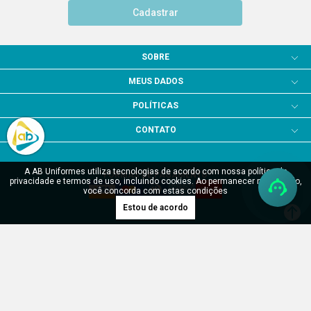
Cadastrar
SOBRE
MEUS DADOS
POLÍTICAS
CONTATO
A AB Uniformes utiliza tecnologias de acordo com nossa política de
FORMAS DE PAGAMENTO
privacidade e termos de uso, incluindo cookies. Ao permanecer navegando,
você concorda com estas condições
Estou de acordo
SITE SEGURO
Verificada por