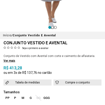
Início
Conjunto Vestido E Avental
CONJUNTO VESTIDO E AVENTAL
Seja o primeiro a avaliar
Conjunto de Vestido com Avental com corte e caimento de alfaiataria.
Ver mais
R$ 413,28
3x
R$ 137,76
Tabela de medidas
Compre o conjunto
PP
P
M
G
GG
GGG