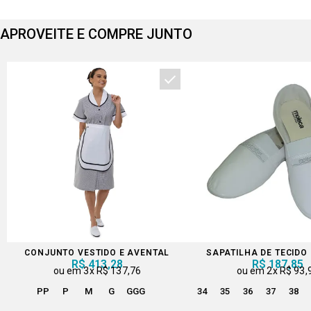
APROVEITE E COMPRE JUNTO
CONJUNTO VESTIDO E AVENTAL
SAPATILHA DE TECIDO
R$ 413,28
R$ 187,85
3x
R$ 137,76
2x
R$ 93,
PP
P
M
G
GGG
34
35
36
37
38