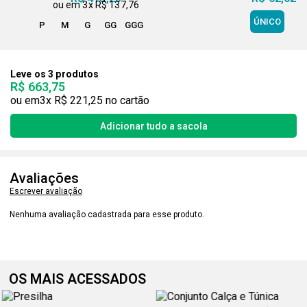
3x
R$ 137,76
ÚNICO
P
M
G
GG
GGG
Leve os 3 produtos
R$ 663,75
3x
R$ 221,25
Avaliações
Escrever avaliação
Nenhuma avaliação cadastrada para esse produto.
OS MAIS ACESSADOS