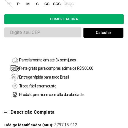
PP
P
M
G
GG
GGG
GGGG
Parcelamento em até 3x sem juros
Frete grátis para compras acima de R$ 500,00
Entrega rápida para todo Brasil
Troca fácil e sem custo
Produto premium com alta durabilidade
Descrição Completa
3797.15-912
Código identificador (SKU):