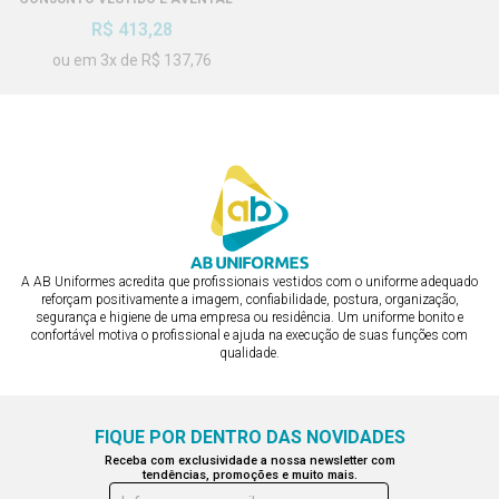
AVENTAL
R$ 413,28
R$ 206,64
ou em 3x de R$ 137,76
ou em 2x de R$ 103,32
A AB Uniformes acredita que profissionais vestidos com o uniforme adequado
reforçam positivamente a imagem, confiabilidade, postura, organização,
segurança e higiene de uma empresa ou residência. Um uniforme bonito e
confortável motiva o profissional e ajuda na execução de suas funções com
qualidade.
FIQUE POR DENTRO DAS NOVIDADES
Receba com exclusividade a nossa newsletter com
tendências, promoções e muito mais.