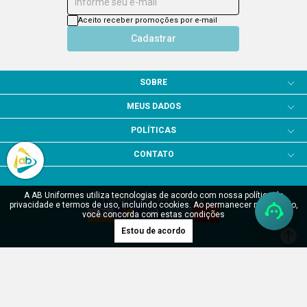
Informe seu e-mail
Aceito receber promoções por e-mail
Cadastrar
SOBRE
MEUS DADOS
POLÍTICAS
CONTATO
A AB Uniformes utiliza tecnologias de acordo com nossa política de
FORMAS DE PAGAMENTO
privacidade e termos de uso, incluindo cookies. Ao permanecer navegando,
você concorda com estas condições
Estou de acordo
SITE SEGURO