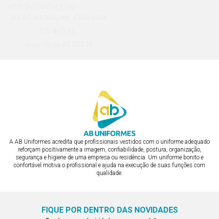
DÓLMÃ MASCULINA JEANS COM
DÓLMÃ FEMININA PESPONTADA
BOTÃO PRESSÃO
R$ 400,75
R$ 400,75
ou em 3x de R$ 133,58
ou em 3x de R$ 133,58
A AB Uniformes acredita que profissionais vestidos com o uniforme adequado
reforçam positivamente a imagem, confiabilidade, postura, organização,
segurança e higiene de uma empresa ou residência. Um uniforme bonito e
confortável motiva o profissional e ajuda na execução de suas funções com
qualidade.
FIQUE POR DENTRO DAS NOVIDADES