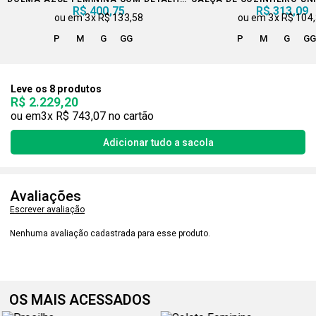
R$ 400,75
R$ 313,09
3x
R$ 133,58
3x
R$ 104
P
M
G
GG
P
M
G
G
Leve os 8 produtos
R$ 2.229,20
3x
R$ 743,07
Avaliações
Escrever avaliação
Nenhuma avaliação cadastrada para esse produto.
OS MAIS ACESSADOS