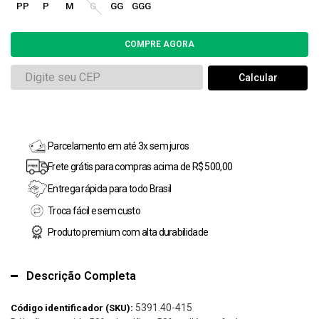
PP
P
M
G
GG
GGG
Parcelamento em até 3x sem juros
Frete grátis para compras acima de R$ 500,00
Entrega rápida para todo Brasil
Troca fácil e sem custo
Produto premium com alta durabilidade
Descrição Completa
5391.40-415
Código identificador (SKU):