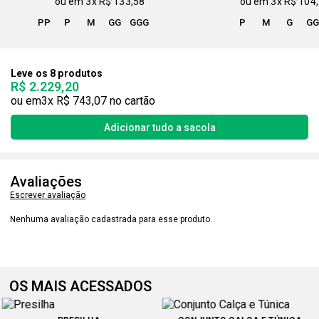
3x
R$ 133,58
3x
R$ 104
PP
P
M
GG
GGG
P
M
G
G
Leve os 8 produtos
R$ 2.229,20
3x
R$ 743,07
Avaliações
Escrever avaliação
Nenhuma avaliação cadastrada para esse produto.
OS MAIS ACESSADOS