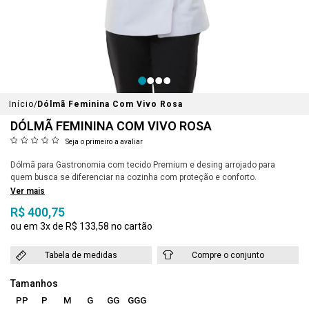
Início
Dólmã Feminina Com Vivo Rosa
DÓLMÃ FEMININA COM VIVO ROSA
Seja o primeiro a avaliar
Dólmã para Gastronomia com tecido Premium e desing arrojado para
quem busca se diferenciar na cozinha com proteção e conforto.
Ver mais
R$ 400,75
3x
R$ 133,58
Tabela de medidas
Compre o conjunto
PP
P
M
G
GG
GGG