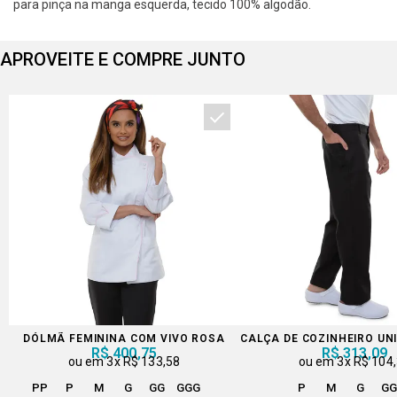
para pinça na manga esquerda, tecido 100% algodão.
APROVEITE E COMPRE JUNTO
DÓLMÃ FEMININA COM VIVO ROSA
CALÇA DE COZINHEIRO UN
R$ 400,75
R$ 313,09
3x
R$ 133,58
3x
R$ 104
PP
P
M
G
GG
GGG
P
M
G
G