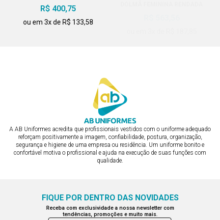
BOTÃO DE PRESSÃO
DÓLMÃ FEMININA RENDADA
R$ 400,75
BOTÃO PRESSÃO EMBUTIDO E
R$ 563,56
MANGA INTERNA CURTA
ou em 3x de R$ 133,58
ou em 3x de R$ 187,85