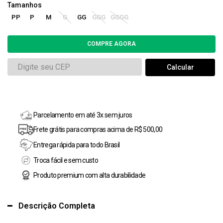
PP
P
M
G
GG
GGG
GGGG
Parcelamento em até 3x sem juros
Frete grátis para compras acima de R$ 500,00
Entrega rápida para todo Brasil
Troca fácil e sem custo
Produto premium com alta durabilidade
Descrição Completa