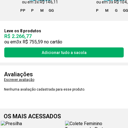
3x
R$ 146,11
3x
R$ 104
PP
P
M
GG
P
M
G
G
Leve os 8 produtos
R$ 2.266,77
3x
R$ 755,59
Avaliações
Escrever avaliação
Nenhuma avaliação cadastrada para esse produto.
OS MAIS ACESSADOS