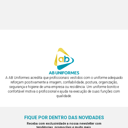
BOTÃO DE PRESSÃO
DÓLMÃ FEMININA RENDADA
R$ 400,75
BOTÃO PRESSÃO EMBUTIDO E
R$ 563,56
MANGA INTERNA CURTA
ou em 3x de R$ 133,58
ou em 3x de R$ 187,85
A AB Uniformes acredita que profissionais vestidos com o uniforme adequado
reforçam positivamente a imagem, confiabilidade, postura, organização,
segurança e higiene de uma empresa ou residência. Um uniforme bonito e
confortável motiva o profissional e ajuda na execução de suas funções com
qualidade.
FIQUE POR DENTRO DAS NOVIDADES
Receba com exclusividade a nossa newsletter com
tendências, promoções e muito mais.