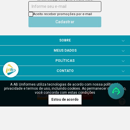
Informe seu e-mail
Aceito receber promoções por e-mail
Cadastrar
SOBRE
MEUS DADOS
POLÍTICAS
CONTATO
A AB Uniformes utiliza tecnologias de acordo com nossa política de
privacidade e termos de uso, incluindo cookies. Ao permanecer navegando,
FORMAS DE PAGAMENTO
você concorda com estas condições
Estou de acordo
SITE SEGURO