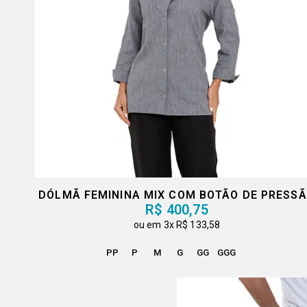
DÓLMÃ FEMININA MIX COM BOTÃO DE PRESS
R$ 400,75
3x
R$ 133,58
PP
P
M
G
GG
GGG