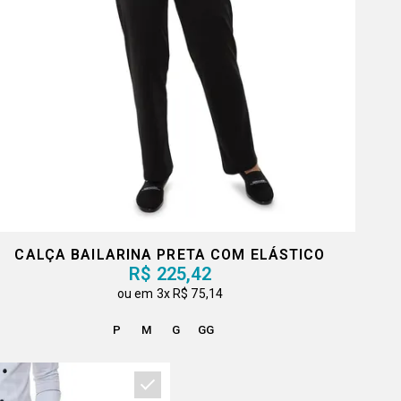
CALÇA BAILARINA PRETA COM ELÁSTICO
R$ 225,42
3x
R$ 75,14
P
M
G
GG