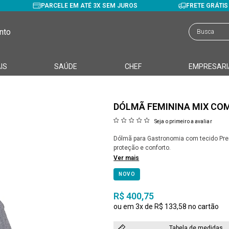
PARCELE EM ATÉ 3X SEM JUROS
FRETE GRÁTI
nto
IS
SAÚDE
CHEF
EMPRESARI
DÓLMÃ FEMININA MIX CO
Seja o primeiro a avaliar
Dólmã para Gastronomia com tecido Pre
proteção e conforto.
Ver mais
NOVO
R$ 400,75
3x
R$ 133,58
Tabela de medidas