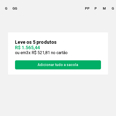
G
GG
PP
P
M
G
Leve os 5 produtos
R$ 1.565,44
3x
R$ 521,81