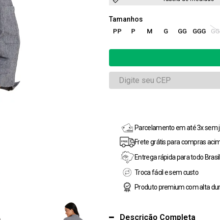
PP
P
M
G
GG
GGG
GG
Parcelamento em até 3x sem j
Frete grátis para compras aci
Entrega rápida para todo Brasil
Troca fácil e sem custo
Produto premium com alta dur
Descrição Completa