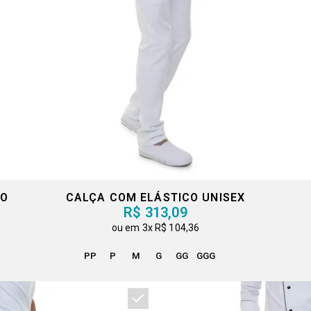
ÃO
CALÇA COM ELÁSTICO UNISEX
R$ 313,09
3x
R$ 104,36
PP
P
M
G
GG
GGG