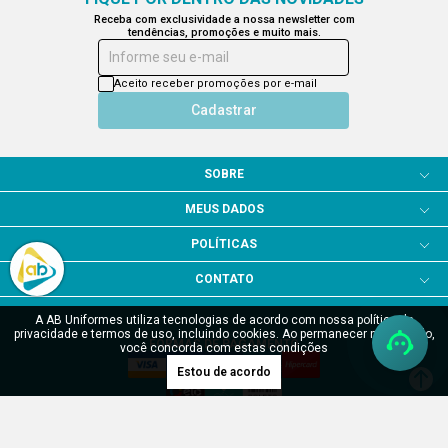
Receba com exclusividade a nossa newsletter com
tendências, promoções e muito mais.
Informe seu e-mail
Aceito receber promoções por e-mail
Cadastrar
SOBRE
MEUS DADOS
POLÍTICAS
CONTATO
A AB Uniformes utiliza tecnologias de acordo com nossa política de
privacidade e termos de uso, incluindo cookies. Ao permanecer navegando,
FORMAS DE PAGAMENTO
você concorda com estas condições
Estou de acordo
SITE SEGURO