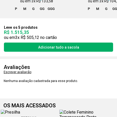
3x
R$ 133,58
3x
R$ 104
P
M
G
GG
GGG
P
M
G
G
Leve os 5 produtos
R$ 1.515,35
3x
R$ 505,12
Avaliações
Escrever avaliação
Nenhuma avaliação cadastrada para esse produto.
OS MAIS ACESSADOS