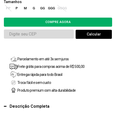
PP
P
M
G
GG
GGG
GGGG
Parcelamento em até 3x sem juros
Frete grátis para compras acima de R$ 500,00
Entrega rápida para todo Brasil
Troca fácil e sem custo
Produto premium com alta durabilidade
Descrição Completa