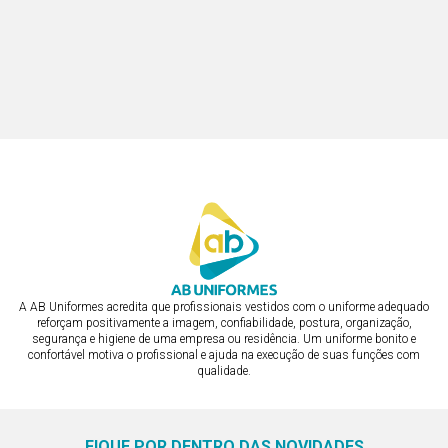
DÓLMÃ FEMININA MIX COM
BOTÃO DE PRESSÃO
DÓLMÃ FEMININA RENDADA
R$ 400,75
BOTÃO PRESSÃO EMBUTIDO E
R$ 563,56
MANGA INTERNA CURTA
ou em 3x de R$ 133,58
ou em 3x de R$ 187,85
A AB Uniformes acredita que profissionais vestidos com o uniforme adequado
reforçam positivamente a imagem, confiabilidade, postura, organização,
segurança e higiene de uma empresa ou residência. Um uniforme bonito e
confortável motiva o profissional e ajuda na execução de suas funções com
qualidade.
FIQUE POR DENTRO DAS NOVIDADES