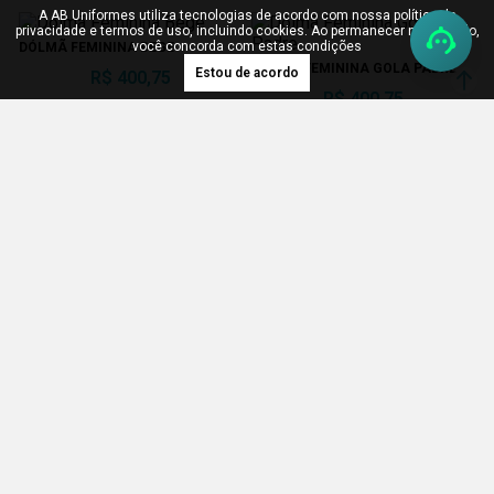
A AB Uniformes utiliza tecnologias de acordo com nossa política de
privacidade e termos de uso, incluindo cookies. Ao permanecer navegando,
você concorda com estas condições
DÓLMÃ FEMININA BEGE
DÓLMÃ FEMININA GOLA PADRE
Estou de acordo
R$ 400,75
R$ 400,75
ou em 3x de R$ 133,58
ou em 3x de R$ 133,58
DÓLMÃ BRANCA COM VIVO E
DÓLMÃ FEMININA MANGA
BOTÃO
TULIPA BOTÃO PRESSÃO
R$ 400,75
R$ 438,32
ou em 3x de R$ 133,58
ou em 3x de R$ 146,11
A AB Uniformes acredita que profissionais vestidos com o uniforme adequado