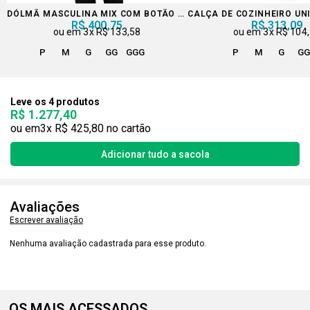
DÓLMÃ MASCULINA MIX COM BOTÃO DE PRESSÃO
CALÇA DE COZINHEIRO UN
R$ 400,75
R$ 313,09
3x
R$ 133,58
3x
R$ 104
P
M
G
GG
GGG
P
M
G
G
Leve os 4 produtos
R$ 1.277,40
3x
R$ 425,80
Avaliações
Escrever avaliação
Nenhuma avaliação cadastrada para esse produto.
OS MAIS ACESSADOS