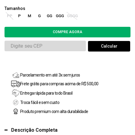
PP
P
M
G
GG
GGG
GGGG
Parcelamento em até 3x sem juros
Frete grátis para compras acima de R$ 500,00
Entrega rápida para todo Brasil
Troca fácil e sem custo
Produto premium com alta durabilidade
Descrição Completa