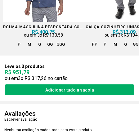
DÓLMÃ MASCULINA PESPONTADA COM BOTÃO DE PRESSÃO
CALÇA COZINHEIRO UNIS
R$ 400,75
R$ 313,09
3x
R$ 133,58
3x
R$ 104
P
M
G
GG
GGG
PP
P
M
G
GG
Leve os 3 produtos
R$ 951,79
3x
R$ 317,26
Avaliações
Escrever avaliação
Nenhuma avaliação cadastrada para esse produto.