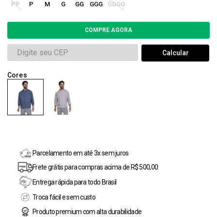
PP
P
M
G
GG
GGG
GGGG
Parcelamento em até 3x sem juros
Frete grátis para compras acima de R$ 500,00
Entrega rápida para todo Brasil
Troca fácil e sem custo
Produto premium com alta durabilidade