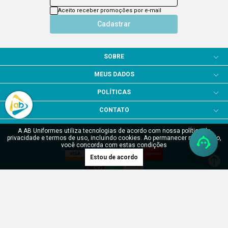
Aceito receber promoções por e-mail
Cadastrar
SOBRE
MEUS DADOS
POLÍTICAS
CONTATO
A AB Uniformes utiliza tecnologias de acordo com nossa política de
privacidade e termos de uso, incluindo cookies. Ao permanecer navegando,
FORMAS DE PAGAMENTO
você concorda com estas condições
Estou de acordo
SITE SEGURO