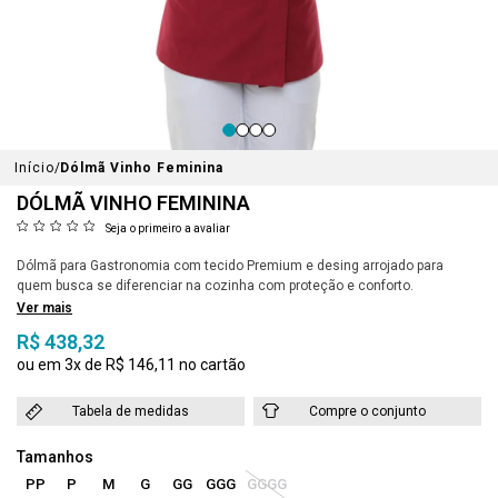
Início
Dólmã Vinho Feminina
DÓLMÃ VINHO FEMININA
Seja o primeiro a avaliar
Dólmã para Gastronomia com tecido Premium e desing arrojado para
quem busca se diferenciar na cozinha com proteção e conforto.
Ver mais
R$ 438,32
3x
R$ 146,11
Tabela de medidas
Compre o conjunto
PP
P
M
G
GG
GGG
GGGG