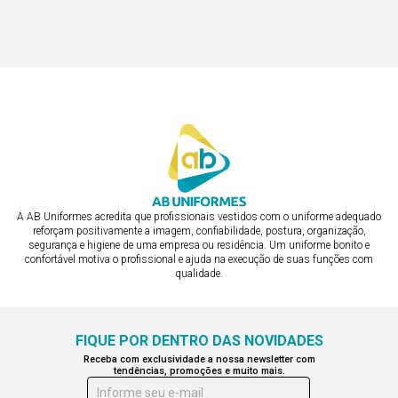
AZUL BOTÃO PRESSÃO
R$ 438,32
EMBUTIDO
ou em 3x de R$ 133,58
ou em 3x de R$ 146,11
A AB Uniformes acredita que profissionais vestidos com o uniforme adequado
reforçam positivamente a imagem, confiabilidade, postura, organização,
segurança e higiene de uma empresa ou residência. Um uniforme bonito e
confortável motiva o profissional e ajuda na execução de suas funções com
qualidade.
FIQUE POR DENTRO DAS NOVIDADES
Receba com exclusividade a nossa newsletter com
tendências, promoções e muito mais.
Informe seu e-mail